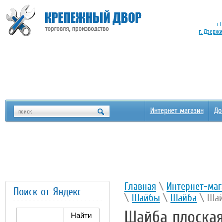
г.
г. Дзерж
Интернет магазин
До
Главная
\
Интернет-маг
Поиск от Яндекс
\
Шайбы
\
Шайба
\ Шайб
Шайба плоская 