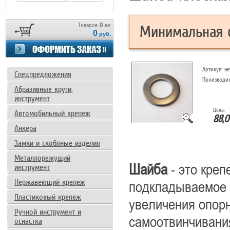
Товаров
0
на:
Минимальная с
0
руб.
Артикул:
не
Спецпредложения
Производи
Абразивные круги,
инструмент
Цена:
Автомобильный крепеж
88,0
Анкера
Замки и скобяные изделия
Металлорежущий
Шайба
- это креп
инструмент
Нержавеющий крепеж
подкладываемое п
Пластиковый крепеж
увеличения опорн
Ручной инструмент и
самоотвинчивани
оснастка