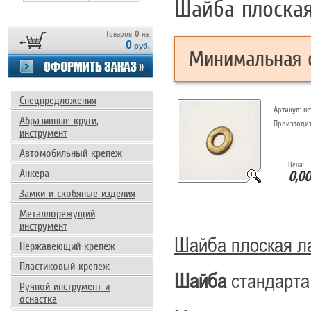
Шайба плоская 
Товаров
0
на:
0
руб.
Минимальная с
Спецпредложения
Артикул:
не
Абразивные круги,
Производи
инструмент
Автомобильный крепеж
Цена:
Анкера
0,00
Замки и скобяные изделия
Металлорежущий
инструмент
Шайба плоская л
Нержавеющий крепеж
Пластиковый крепеж
Шайба
стандарт
Ручной инструмент и
оснастка