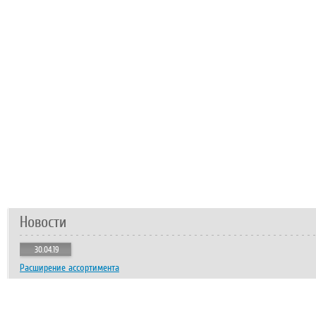
Новости
30.04.19
Расширение ассортимента
18.10.17
Поднятие цен