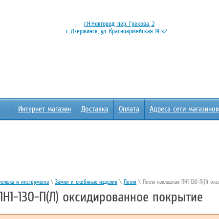
г.Н.Новгород, пер. Грекова, 2
г. Дзержинск, ул. Красноармейская 19 к2
Интернет магазин
Доставка
Оплата
Адреса сети магазинов
репежа и инструмента
\
Замки и скобяные изделия
\
Петли
\ Петля накладная ПН1-130-П(Л) ок
ПН1-130-П(Л) оксидированное покрытие