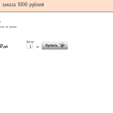
заказа 1000 рублей
т
тель:
не указан
Кол-во:
0
руб.
шт.