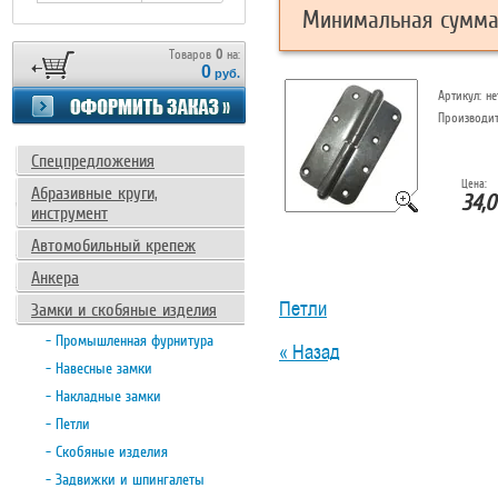
Минимальная сумма 
Товаров
0
на:
0
руб.
Артикул:
не
Производи
Спецпредложения
Цена:
Абразивные круги,
34,0
инструмент
Автомобильный крепеж
Анкера
Петли
Замки и скобяные изделия
- Промышленная фурнитура
« Назад
- Навесные замки
- Накладные замки
- Петли
- Скобяные изделия
- Задвижки и шпингалеты