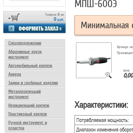
МПШ-600Э
Товаров
0
на:
0
руб.
Минимальная с
Спецпредложения
Артикул:
не
Абразивные круги,
Производи
инструмент
Автомобильный крепеж
Цена:
Анкера
0,00
Замки и скобяные изделия
Металлорежущий
инструмент
Характеристики:
Нержавеющий крепеж
Пластиковый крепеж
Потребляемая мощность:
Ручной инструмент и
оснастка
Диапазон изменения оборот