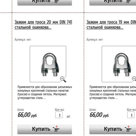
Зажим для троса 20 мм DIN 741
Зажим для троса 19 мм DIN
стальной оцинкова...
стальной оцинкова...
Артикул:
нет
Артикул:
нет
Применяется для образования разъемных
Применяется для образования раз
концевых креплений стальных канатов
концевых креплений стальных кан
(тросов) и создания петель. Материал:
(тросов) и создания петель. Матери
углеродистая сталь ...
углеродистая сталь ...
Цена:
Кол-во:
Цена:
Кол-во
66,00
66,00
руб.
руб.
шт.