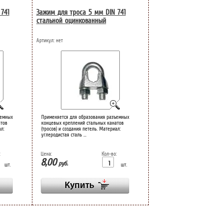
741
Зажим для троса 5 мм DIN 741
стальной оцинкованный
Артикул:
нет
ъемных
Применяется для образования разъемных
атов
концевых креплений стальных канатов
ал:
(тросов) и создания петель. Материал:
углеродистая сталь ...
:
Цена:
Кол-во:
8,00
руб.
шт.
шт.