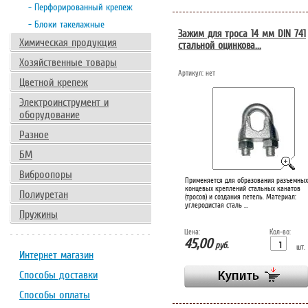
- Перфорированный крепеж
- Блоки такелажные
Зажим для троса 14 мм DIN 741
Химическая продукция
стальной оцинкова...
Хозяйственные товары
Артикул:
нет
Цветной крепеж
Электроинструмент и
оборудование
Разное
БМ
Виброопоры
Применяется для образования разъемных
концевых креплений стальных канатов
Полиуретан
(тросов) и создания петель. Материал:
углеродистая сталь ...
Пружины
Цена:
Кол-во:
45,00
руб.
шт.
Интернет магазин
Способы доставки
Способы оплаты