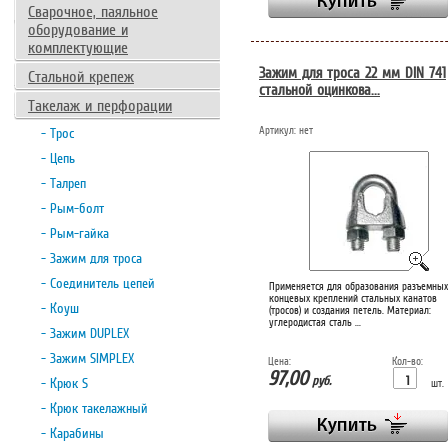
Сварочное, паяльное
оборудование и
комплектующие
Зажим для троса 22 мм DIN 741
Стальной крепеж
стальной оцинкова...
Такелаж и перфорации
Артикул:
нет
- Трос
- Цепь
- Талреп
- Рым-болт
- Рым-гайка
- Зажим для троса
- Соединитель цепей
Применяется для образования разъемных
концевых креплений стальных канатов
- Коуш
(тросов) и создания петель. Материал:
углеродистая сталь ...
- Зажим DUPLEX
- Зажим SIMPLEX
Цена:
Кол-во:
97,00
руб.
- Крюк S
шт.
- Крюк такелажный
- Карабины