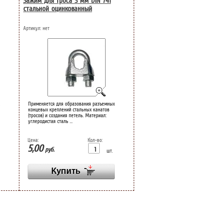
Зажим для троса 3 мм DIN 741
стальной оцинкованный
Артикул:
нет
Применяется для образования разъемных
концевых креплений стальных канатов
(тросов) и создания петель. Материал:
углеродистая сталь ...
Цена:
Кол-во:
5,00
руб.
шт.