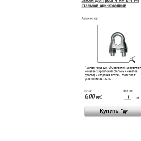
Зажим для троса 4 мм DIN 741
стальной оцинкованный
Артикул:
нет
Применяется для образования разъемных
концевых креплений стальных канатов
(тросов) и создания петель. Материал:
углеродистая сталь ...
Цена:
Кол-во:
6,00
руб.
шт.