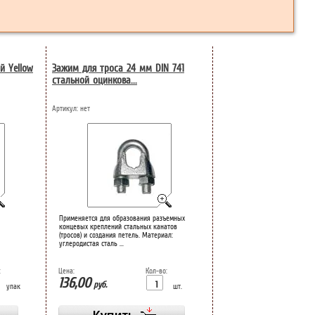
й Yellow
Зажим для троса 24 мм DIN 741
стальной оцинкова...
Артикул:
нет
Применяется для образования разъемных
концевых креплений стальных канатов
(тросов) и создания петель. Материал:
углеродистая сталь ...
:
Цена:
Кол-во:
136,00
руб.
упак
шт.