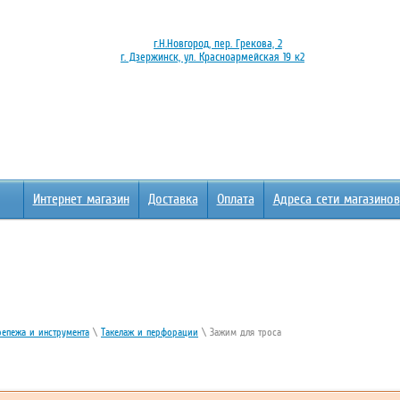
г.Н.Новгород, пер. Грекова, 2
г. Дзержинск, ул. Красноармейская 19 к2
Интернет магазин
Доставка
Оплата
Адреса сети магазинов
репежа и инструмента
\
Такелаж и перфорации
\ Зажим для троса