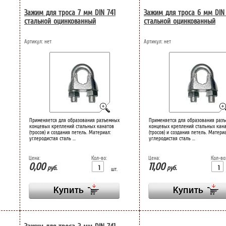
Зажим для троса 7 мм DIN 741
Зажим для троса 6 мм DIN 
стальной оцинкованный
стальной оцинкованный
Артикул:
нет
Артикул:
нет
Применяется для образования разъемных
Применяется для образования раз
концевых креплений стальных канатов
концевых креплений стальных кан
(тросов) и создания петель. Материал:
(тросов) и создания петель. Матери
углеродистая сталь ...
углеродистая сталь ...
Цена:
Кол-во:
Цена:
Кол-во
0,00
11,00
руб.
руб.
шт.