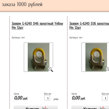
заказа 1000 рублей
Зажим G-6240 D46 канатный Yellow
Зажим G-6240 D36 канатны
Pin 12шт
Pin 12шт
Артикул:
нет
Артикул:
нет
Цена:
Кол-во:
Цена:
Кол-во
0,00
0,00
руб.
руб.
упак