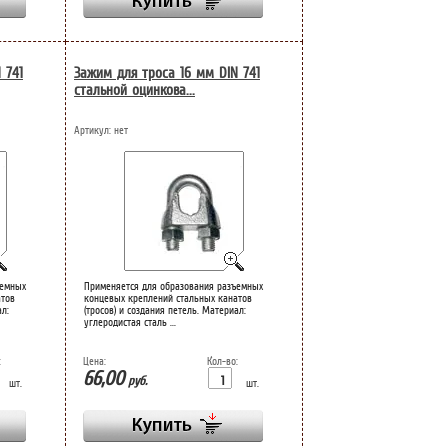
 741
Зажим для троса 16 мм DIN 741
стальной оцинкова...
Артикул:
нет
ъемных
Применяется для образования разъемных
атов
концевых креплений стальных канатов
ал:
(тросов) и создания петель. Материал:
углеродистая сталь ...
:
Цена:
Кол-во:
66,00
руб.
шт.
шт.