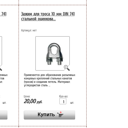
 741
Зажим для троса 10 мм DIN 741
стальной оцинкова...
Артикул:
нет
ъемных
Применяется для образования разъемных
атов
концевых креплений стальных канатов
ал:
(тросов) и создания петель. Материал:
углеродистая сталь ...
:
Цена:
Кол-во:
20,00
руб.
шт.
шт.