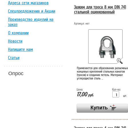
Адреса сети магазинов
Зажим для троса 8 мм DIN 741
Спецпредложения и Акции
стальной оцинкованный
Производство изделий на
Артикул:
нет
заказ
О компании
Новости
Напишите нам
Статьи
Применяется для образования разъемных
концевых креплений стальных канатов
Опрос
(тросов) и создания петель. Материал:
углеродистая сталь ...
Цена:
Кол-во:
17,00
руб.
шт.