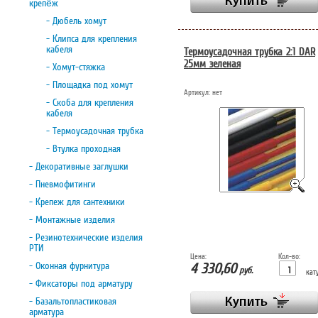
крепёж
- Дюбель хомут
- Клипса для крепления
кабеля
Термоусадочная трубка 2:1 DAR
25мм зеленая
- Хомут-стяжка
- Площадка под хомут
Артикул:
нет
- Скоба для крепления
кабеля
- Термоусадочная трубка
- Втулка проходная
- Декоративные заглушки
- Пневмофитинги
- Крепеж для сантехники
- Монтажные изделия
- Резинотехнические изделия
РТИ
Цена:
Кол-во:
- Оконная фурнитура
4 330,60
руб.
кат
- Фиксаторы под арматуру
- Базальтопластиковая
арматура