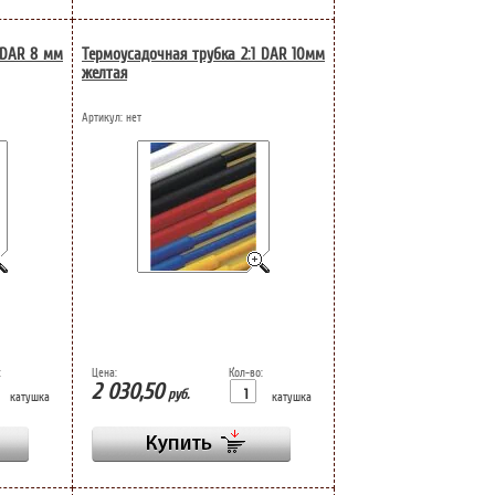
 DAR 8 мм
Термоусадочная трубка 2:1 DAR 10мм
желтая
Артикул:
нет
:
Цена:
Кол-во:
2 030,50
руб.
катушка
катушка