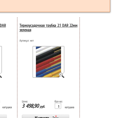
 DAR
Термоусадочная трубка 2:1 DAR 22мм
зеленая
Артикул:
нет
:
Цена:
Кол-во:
3 498,90
руб.
катушка
катушка