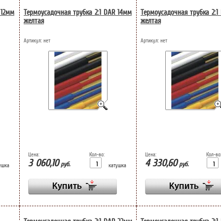
 12мм
Термоусадочная трубка 2:1 DAR 14мм
Термоусадочная трубка 2:1
желтая
желтая
Артикул:
нет
Артикул:
нет
Цена:
Кол-во:
Цена:
Кол-во
3 060,10
4 330,60
руб.
руб.
ушка
катушка