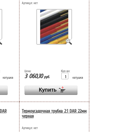
Артикул:
нет
:
Цена:
Кол-во:
3 060,10
руб.
катушка
катушка
 DAR
Термоусадочная трубка 2:1 DAR 22мм
черная
Артикул:
нет