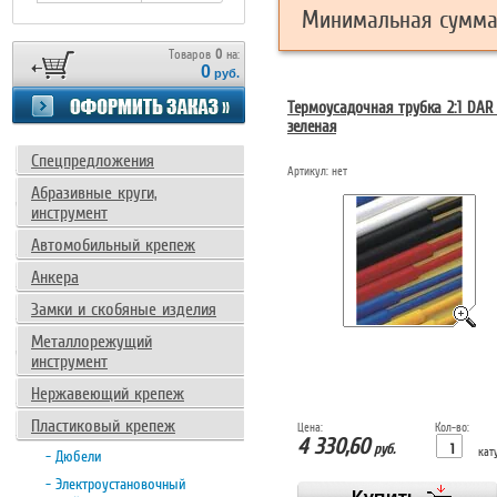
Минимальная сумма 
Товаров
0
на:
0
руб.
Термоусадочная трубка 2:1 DAR
зеленая
Спецпредложения
Артикул:
нет
Абразивные круги,
инструмент
Автомобильный крепеж
Анкера
Замки и скобяные изделия
Металлорежущий
инструмент
Нержавеющий крепеж
Пластиковый крепеж
Цена:
Кол-во:
4 330,60
руб.
кат
- Дюбели
- Электроустановочный