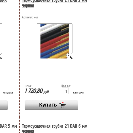
 DAR
Термоусадочная трубка 2:1 DAR 2 мм
черная
Артикул:
нет
:
Цена:
Кол-во:
1 720,80
руб.
катушка
катушка
 DAR 5 мм
Термоусадочная трубка 2:1 DAR 6 мм
черная