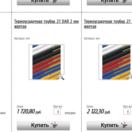
Термоусадочная трубка 2:1 DAR 2 мм
Термоусадочная трубка 2:1
желтая
желтая
Артикул:
нет
Артикул:
нет
Цена:
Кол-во:
Цена:
Кол-во
1 720,80
2 122,30
руб.
руб.
ушка
катушка