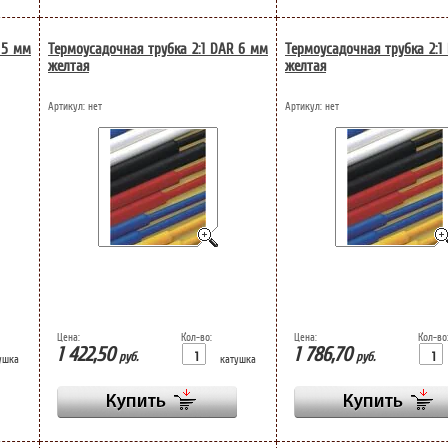
 5 мм
Термоусадочная трубка 2:1 DAR 6 мм
Термоусадочная трубка 2:1
желтая
желтая
Артикул:
нет
Артикул:
нет
Цена:
Кол-во:
Цена:
Кол-во
1 422,50
1 786,70
руб.
руб.
ушка
катушка