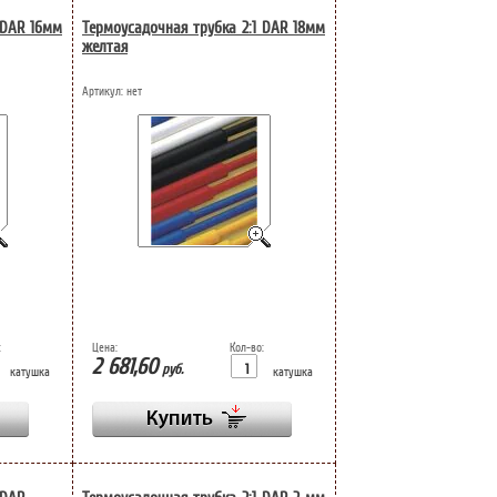
 DAR 16мм
Термоусадочная трубка 2:1 DAR 18мм
желтая
Артикул:
нет
:
Цена:
Кол-во:
2 681,60
руб.
катушка
катушка