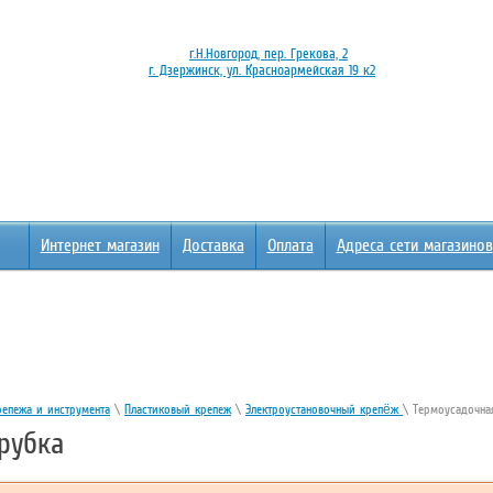
г.Н.Новгород, пер. Грекова, 2
г. Дзержинск, ул. Красноармейская 19 к2
Интернет магазин
Доставка
Оплата
Адреса сети магазинов
репежа и инструмента
\
Пластиковый крепеж
\
Электроустановочный крепёж
\ Термоусадочна
рубка