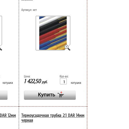
Артикул:
нет
:
Цена:
Кол-во:
1 422,50
руб.
катушка
катушка
 DAR 12мм
Термоусадочная трубка 2:1 DAR 14мм
черная