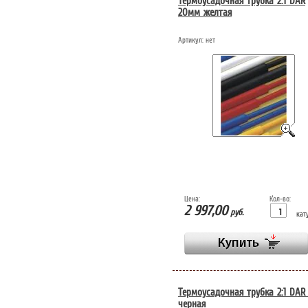
Термоусадочная трубка 2:1 DAR
20мм желтая
Артикул:
нет
Цена:
Кол-во:
2 997,00
руб.
кат
Термоусадочная трубка 2:1 DAR
черная