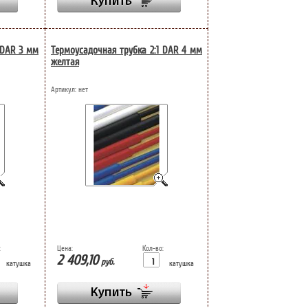
 DAR 3 мм
Термоусадочная трубка 2:1 DAR 4 мм
желтая
Артикул:
нет
:
Цена:
Кол-во:
2 409,10
руб.
катушка
катушка