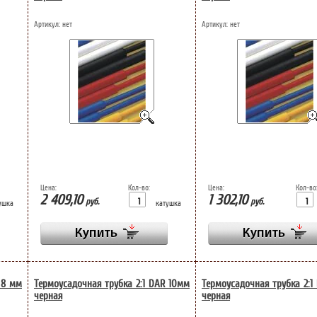
Артикул:
нет
Артикул:
нет
Цена:
Кол-во:
Цена:
Кол-во
2 409,10
1 302,10
руб.
руб.
ушка
катушка
 8 мм
Термоусадочная трубка 2:1 DAR 10мм
Термоусадочная трубка 2:1
черная
черная