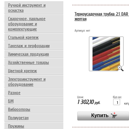
Ручной инструмент и
оснастка
Термоусадочная трубка 2:1 DAR
Сварочное, паяльное
желтая
оборудование и
комплектующие
Артикул:
нет
Стальной крепеж
Такелаж и перфорации
Химическая продукция
Хозяйственные товары
Цветной крепеж
Электроинструмент и
оборудование
Разное
Цена:
Кол-во:
БМ
1 302,10
руб.
кат
Виброопоры
Полиуретан
Пружины