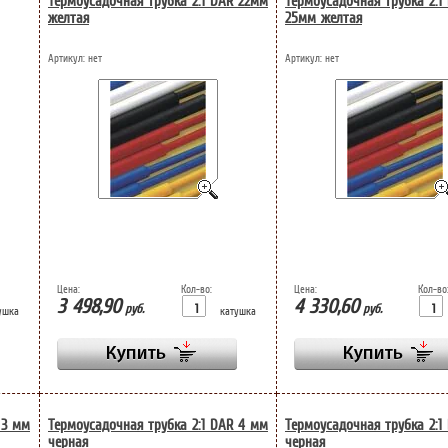
Термоусадочная трубка 2:1 DAR 22мм
Термоусадочная трубка 2:1
желтая
25мм желтая
Артикул:
нет
Артикул:
нет
Цена:
Кол-во:
Цена:
Кол-во
3 498,90
4 330,60
руб.
руб.
ушка
катушка
 3 мм
Термоусадочная трубка 2:1 DAR 4 мм
Термоусадочная трубка 2:1
черная
черная